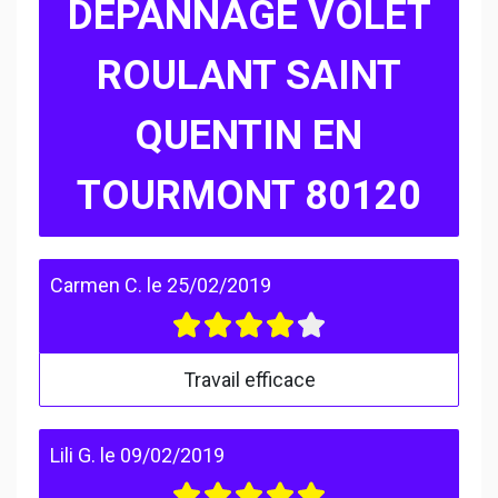
DEPANNAGE VOLET
ROULANT SAINT
QUENTIN EN
TOURMONT 80120
Carmen C.
le
25/02/2019
Travail efficace
Lili G.
le
09/02/2019