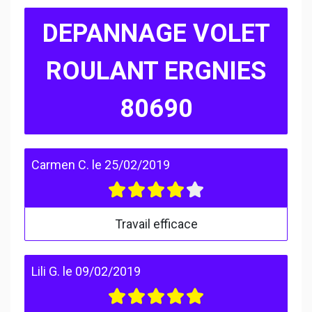
DEPANNAGE VOLET
ROULANT ERGNIES
80690
Carmen C.
le
25/02/2019
Travail efficace
Lili G.
le
09/02/2019