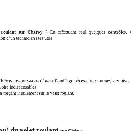
 roulant
sur Chéroy
? En effectuant seul quelques
contrôles
, 
on d’un technicien sera utile.
Chéroy
, assurez-vous d’avoir l’outillage nécessaire : tournevis et nive
 voire indispensables.
forçant inutilement sur le volet roulant.
on) du volet roulant
sur Chéroy
.