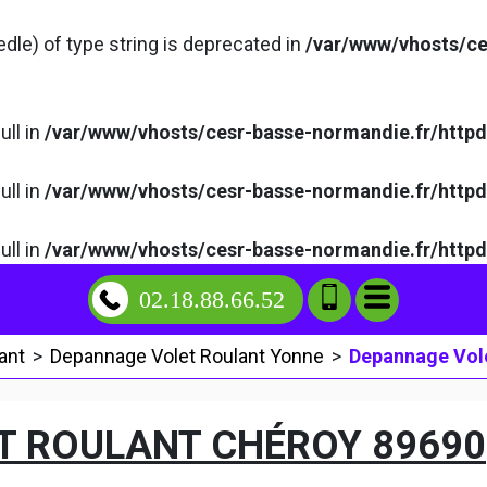
edle) of type string is deprecated in
/var/www/vhosts/ce
ull in
/var/www/vhosts/cesr-basse-normandie.fr/http
ull in
/var/www/vhosts/cesr-basse-normandie.fr/http
ull in
/var/www/vhosts/cesr-basse-normandie.fr/http
02.18.88.66.52
ant
>
Depannage Volet Roulant Yonne
>
Depannage Vole
T ROULANT CHÉROY 89690