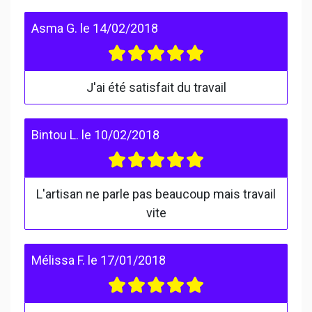
Asma G.
le
14/02/2018
J'ai été satisfait du travail
Bintou L.
le
10/02/2018
L'artisan ne parle pas beaucoup mais travail
vite
Mélissa F.
le
17/01/2018