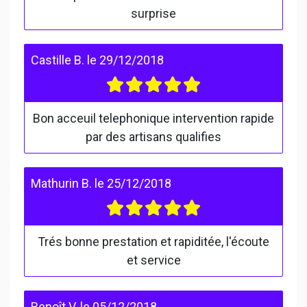
surprise
Castille B.
le
29/12/2018
Bon acceuil telephonique intervention rapide
par des artisans qualifies
Mathurin B.
le
25/12/2018
Trés bonne prestation et rapiditée, l'écoute
et service
Benoît V.
le
05/12/2018