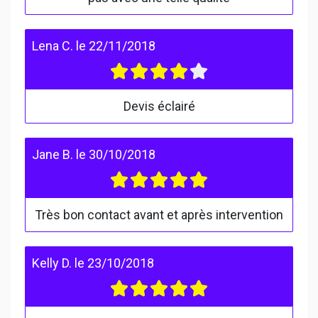
Lena C.
le
22/11/2018
Devis éclairé
Jane B.
le
30/10/2018
Très bon contact avant et après intervention
Kelly D.
le
23/10/2018