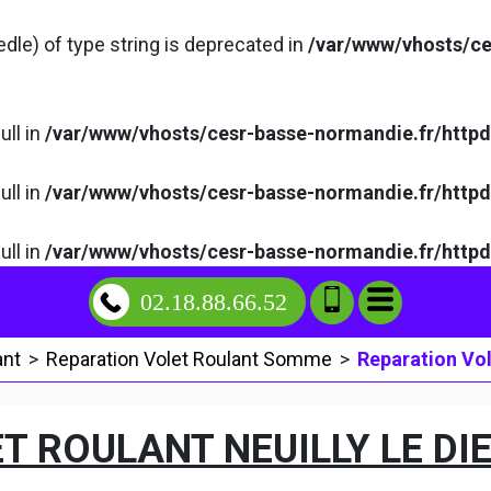
edle) of type string is deprecated in
/var/www/vhosts/ce
ull in
/var/www/vhosts/cesr-basse-normandie.fr/http
ull in
/var/www/vhosts/cesr-basse-normandie.fr/http
ull in
/var/www/vhosts/cesr-basse-normandie.fr/http
02.18.88.66.52
ant
>
Reparation Volet Roulant Somme
>
Reparation Vol
T ROULANT NEUILLY LE DI