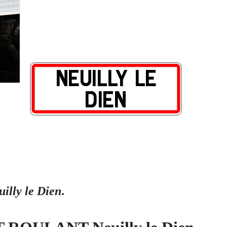
uilly le Dien
.