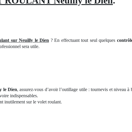
OULANT Neuilly le Dien
.
ulant
sur Neuilly le Dien
? En effectuant tout seul quelques
contrôl
fessionnel sera utile.
y le Dien
, assurez-vous d’avoir l’outillage utile : tournevis et niveau à 
voire indispensables.
t inutilement sur le volet roulant.