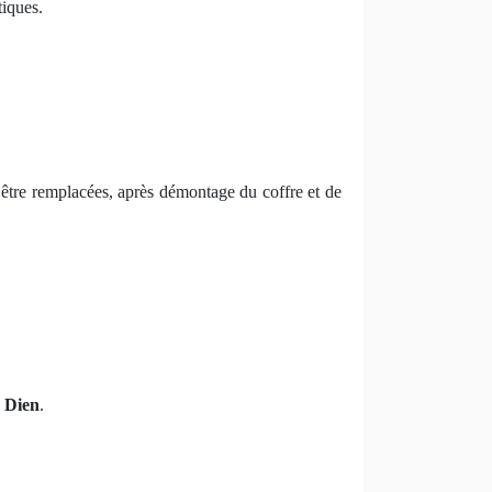
tiques.
t être remplacées, après démontage du coffre et de
e Dien
.