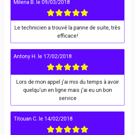
Milena B.
le
09/03/2018
Le technicien a trouvé la panne de suite, très
efficace!
Antony H.
le
17/02/2018
Lors de mon appel j'ai mis du temps à avoir
quelqu'un en ligne mais j'ai eu un bon
service
Titouan C.
le
14/02/2018