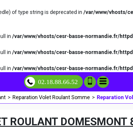
edle) of type string is deprecated in
/var/www/vhosts/ce
ull in
/var/www/vhosts/cesr-basse-normandie.fr/http
ull in
/var/www/vhosts/cesr-basse-normandie.fr/http
ull in
/var/www/vhosts/cesr-basse-normandie.fr/http
02.18.88.66.52
ant
>
Reparation Volet Roulant Somme
>
Reparation Vo
ET ROULANT DOMESMONT 