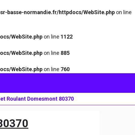
sr-basse-normandie.fr/httpdocs/WebSite.php
on line
docs/WebSite.php
on line
1122
docs/WebSite.php
on line
885
docs/WebSite.php
on line
760
let Roulant Domesmont 80370
80370