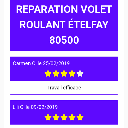
REPARATION VOLET
ROULANT ÉTELFAY
80500
Carmen C.
le
25/02/2019
Travail efficace
Lili G.
le
09/02/2019