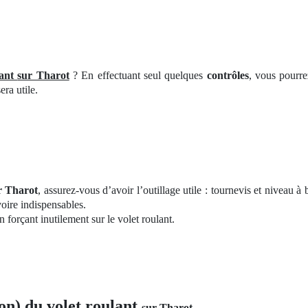
ant
sur Tharot
? En effectuant seul quelques
contrôles
, vous pourre
era utile.
ur Tharot
, assurez-vous d’avoir l’outillage utile : tournevis et niveau à 
voire indispensables.
forçant inutilement sur le volet roulant.
on) du volet roulant
sur Tharot
.