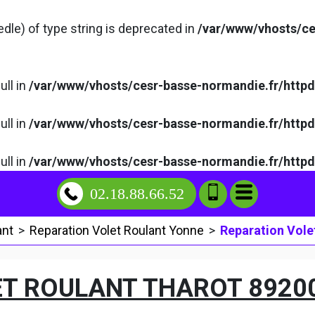
edle) of type string is deprecated in
/var/www/vhosts/ce
ull in
/var/www/vhosts/cesr-basse-normandie.fr/http
ull in
/var/www/vhosts/cesr-basse-normandie.fr/http
ull in
/var/www/vhosts/cesr-basse-normandie.fr/http
02.18.88.66.52
ant
>
Reparation Volet Roulant Yonne
>
Reparation Vole
ET ROULANT THAROT 8920