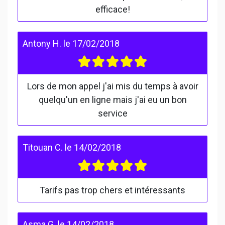
efficace!
Antony H.
le
17/02/2018
Lors de mon appel j'ai mis du temps à avoir
quelqu'un en ligne mais j'ai eu un bon
service
Titouan C.
le
14/02/2018
Tarifs pas trop chers et intéressants
Asma G.
le
14/02/2018