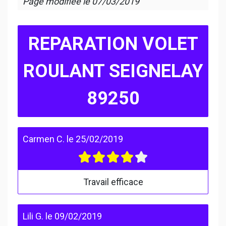
Page modifiée le
07/03/2019
REPARATION VOLET
ROULANT SEIGNELAY
89250
Carmen C.
le
25/02/2019
Travail efficace
Lili G.
le
09/02/2019