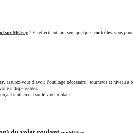
nt
sur Mélisey
? En effectuant tout seul quelques
contrôles
, vous pour
ey
, assurez-vous d’avoir l’outillage nécessaire : tournevis et niveau à b
voire indispensables.
çant inutilement sur le volet roulant.
on) du volet roulant
sur Mélisey
.