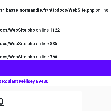
sr-basse-normandie.fr/httpdocs/WebSite.php
on line
docs/WebSite.php
on line
1122
docs/WebSite.php
on line
885
docs/WebSite.php
on line
760
t Roulant Mélisey 89430
0