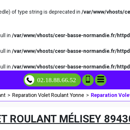
edle) of type string is deprecated in
/var/www/vhosts/ce
ull in
/var/www/vhosts/cesr-basse-normandie.fr/http
ull in
/var/www/vhosts/cesr-basse-normandie.fr/http
ull in
/var/www/vhosts/cesr-basse-normandie.fr/http
02.18.88.66.52
ant
>
Reparation Volet Roulant Yonne
>
Reparation Vole
T ROULANT MÉLISEY 8943