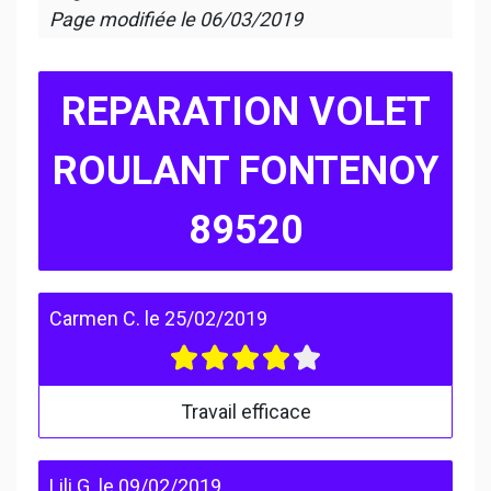
Page modifiée le
06/03/2019
REPARATION VOLET
ROULANT FONTENOY
89520
Carmen C.
le
25/02/2019
Travail efficace
Lili G.
le
09/02/2019