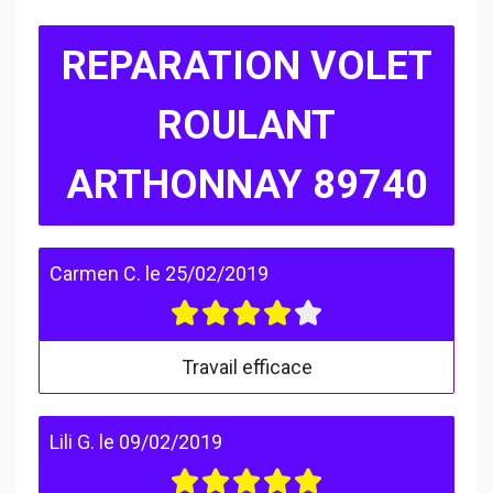
REPARATION VOLET
ROULANT
ARTHONNAY 89740
Carmen C.
le
25/02/2019
Travail efficace
Lili G.
le
09/02/2019