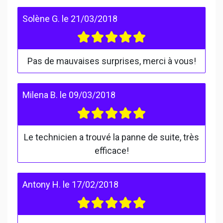
Solène G.
le
21/03/2018
Pas de mauvaises surprises, merci à vous!
Milena B.
le
09/03/2018
Le technicien a trouvé la panne de suite, très
efficace!
Antony H.
le
17/02/2018