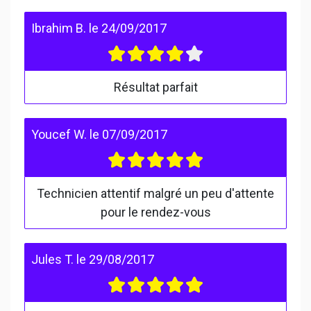
Ibrahim B.
le
24/09/2017
Résultat parfait
Youcef W.
le
07/09/2017
Technicien attentif malgré un peu d'attente
pour le rendez-vous
Jules T.
le
29/08/2017