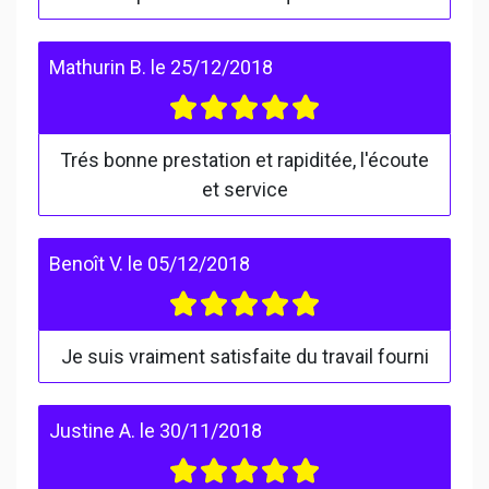
Mathurin B.
le
25/12/2018
Trés bonne prestation et rapiditée, l'écoute
et service
Benoît V.
le
05/12/2018
Je suis vraiment satisfaite du travail fourni
Justine A.
le
30/11/2018