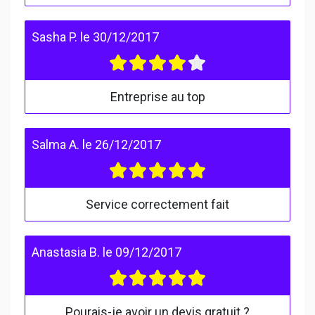
Sasha P.
le
30/12/2017
Entreprise au top
Salma A.
le
26/12/2017
Service correctement fait
Anastasia B.
le
09/12/2017
Pourais-je avoir un devis gratuit ?