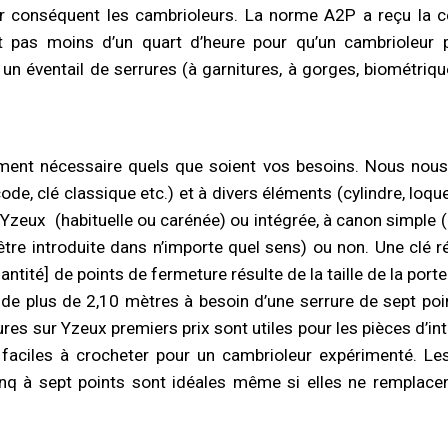
ar conséquent les cambrioleurs. La norme A2P a reçu la c
ut pas moins d’un quart d’heure pour qu’un cambrioleur
s un éventail de serrures (à garnitures, à gorges, biométriq
ment nécessaire quels que soient vos besoins. Nous nou
code, clé classique etc.) et à divers éléments (cylindre, loqu
r Yzeux
(habituelle ou carénée) ou intégrée, à canon simple
 être introduite dans n’importe quel sens) ou non. Une clé r
tité] de points de fermeture résulte de la taille de la porte
e de plus de 2,10 mètres à besoin d’une serrure de sept poin
rures sur Yzeux premiers prix sont utiles pour les pièces d’in
s faciles à crocheter pour un cambrioleur expérimenté. Le
cinq à sept points sont idéales même si elles ne remplace