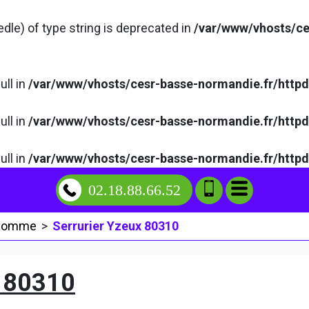
edle) of type string is deprecated in
/var/www/vhosts/ce
ull in
/var/www/vhosts/cesr-basse-normandie.fr/http
ull in
/var/www/vhosts/cesr-basse-normandie.fr/http
ull in
/var/www/vhosts/cesr-basse-normandie.fr/http
02.18.88.66.52
 Somme
>
Serrurier Yzeux 80310
 80310