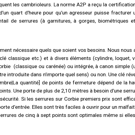
uent les cambrioleurs. La norme A2P a reçu la certificatio
 d’un quart d’heure pour qu’un agresseur puisse fracturer
entail de serrures (à garnitures, à gorges, biométriques 
ment nécessaire quels que soient vos besoins. Nous nous 
 clé classique etc.) et à divers éléments (cylindre, loquet, 
orbie
(classique ou carénée) ou intégrée, à canon simple 
tre introduite dans n’importe quel sens) ou non. Une clé rév
bre|La quantité] de points de fermeture dépend de la haut
points. Une porte de plus de 2,10 mètres à besoin d’une serr
curité. Si les serrures sur Corbie premiers prix sont effica
te d’entrée. Elles sont très faciles à ouvrir pour un malfait
errures de cinq à sept points sont optimales même si elle