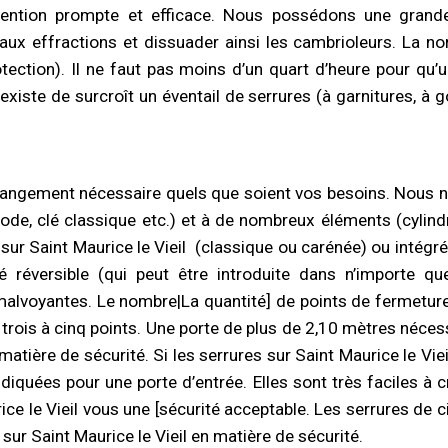
ervention prompte et efficace. Nous possédons une gra
aux effractions et dissuader ainsi les cambrioleurs. La n
tection). Il ne faut pas moins d’un quart d’heure pour qu’
existe de surcroît un éventail de serrures (à garnitures, à g
angement nécessaire quels que soient vos besoins. Nous n
code, clé classique etc.) et à de nombreux éléments (cylind
sur Saint Maurice le Vieil
(classique ou carénée) ou intégré
réversible (qui peut être introduite dans n’importe qu
alvoyantes. Le nombre|La quantité] de points de fermeture ré
 trois à cinq points. Une porte de plus de 2,10 mètres nécess
tière de sécurité. Si les serrures sur Saint Maurice le Vieil
indiquées pour une porte d’entrée. Elles sont très faciles à
rice le Vieil vous une [sécurité acceptable. Les serrures de
sur Saint Maurice le Vieil en matière de sécurité.