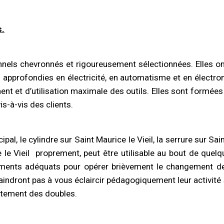
s.
nels chevronnés et rigoureusement sélectionnées. Elles on
s
approfondies
en électricité, en automatisme et en électroni
nt et d’utilisation maximale des outils. Elles sont formées 
s-à-vis des clients.
cipal, le cylindre sur Saint Maurice le Vieil, la serrure sur Sai
le Vieil
proprement, peut être utilisable au bout de quel
ments adéquats pour opérer brièvement le changement de v
indront pas à vous éclaircir pédagogiquement leur activit
ptement des doubles.